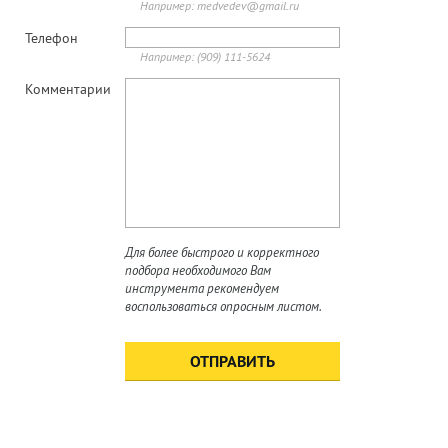
Например: medvedev@gmail.ru
Телефон
НОВОСТИ
Все новости »
Например: (909) 111-5624
Комментарии
18 сентября 2025
ДВУХДНЕВНЫЙ СЕМИНАР В ПО
"БЕЛОРУСНЕФТЬ"
ПАРТНЕРЫ
Для более быстрого и корректного
подбора необходимого Вам
инструмента рекомендуем
воспользоваться опросным листом.
Отправляя нам сообщение, вы подтверждаете
согласие на обработку персональных данных.