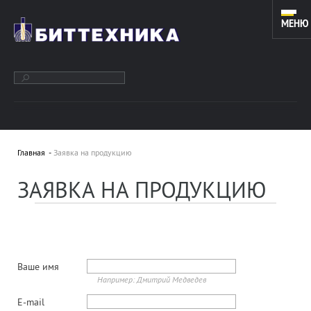
МЕНЮ
ОБОРУДОВАНИЕ ДЛЯ ЗАРЕЗКИ ДОПОЛНИТЕЛЬНЫХ СТВОЛОВ
И КАПИТАЛЬНОГО РЕМОНТА СКВАЖИН. ИНСТРУМЕНТ ДЛЯ
Главная
Заявка на продукцию
КОЙЛТЮБИНГОВЫХ УСТАНОВОК.
ЗАЯВКА НА ПРОДУКЦИЮ
О КОМПАНИИ
Подробнее »
ООО «БИТТЕХНИКА» было основано в 1996 году и
Ваше имя
динамично развивается по настоящее время. В
Например: Дмитрий Медведев
основе работы предприятия лежат традиции и
новые технологии в области проектирования...
E-mail