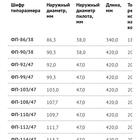
Шифр
Наружный
Наружный
Длина,
Толщ
типоразмера
диаметр,
диаметр
мм
режу
мм
пилота,
исти
мм
напа
корпу
ФП-86/38
86,3
38,0
340,0
18,0
ФП-90/38
90,3
38,0
420,0
20,0
ФП-92/47
92,0
47,0
420,0
20,0
ФП-99/47
99,3
47,0
420,0
20,0
ФП-103/47
103,0
47,0
420,0
20,0
ФП-108/47
107,7
47,0
420,0
20,0
ФП-110/47
109,7
47,0
420,0
20,0
ФП-112/47
111,7
47,0
420,0
20,0
ФП-114/47
113,7
47,0
420,0
20,0